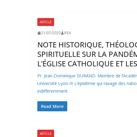
ARTICLE
ÉVÉNEMENTS À VENIR
ÉVÉNEMENTS PASSÉS
NO
21/07/2020
IFEA
NOTE HISTORIQUE, THÉOLO
SPIRITUELLE SUR LA PANDÉM
L’ÉGLISE CATHOLIQUE ET LE
Pr. Jean-Dominique DURAND. Membre de l’Académ
Université Lyon-III L’épidémie qui ravage des natio
indifféremment
Read More
ARTICLE
ÉVÉNEMENTS À VENIR
ÉVÉNEMENTS PASSÉS
NO