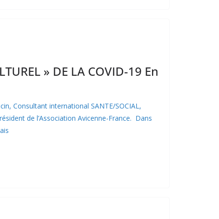
VÉNEMENTS PASSÉS
NON CLASSÉ
NON CLASSÉ
LTUREL » DE LA COVID-19 En
in, Consultant international SANTE/SOCIAL,
 Président de l’Association Avicenne-France. Dans
ais
VÉNEMENTS PASSÉS
NON CLASSÉ
NON CLASSÉ