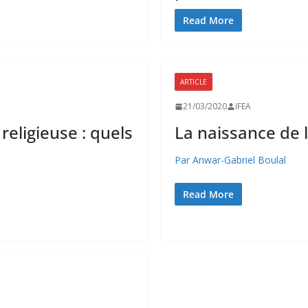
Read More
N CLASSÉ
NON CLASSÉ
ARTICLE
ÉVÉNEMENTS À VENIR
É
21/03/2020
IFEA
 religieuse : quels
La naissance de 
Par Anwar-Gabriel Boulal
Read More
N CLASSÉ
NON CLASSÉ