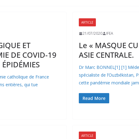
N CLASSÉ
NON CLASSÉ
ARTICLE
ÉVÉNEMENTS À VENIR
É
21/07/2020
IFEA
GIQUE ET
Le « MASQUE CU
IE DE COVID-19
ASIE CENTRALE.
S ÉPIDÉMIES
Dr Marc BONNEL[1] [1] Médec
spécialiste de l’Ouzbékistan,
ie catholique de France
cette pandémie mondiale jam
ns entières, qui tue
Read More
N CLASSÉ
NON CLASSÉ
ARTICLE
ÉVÉNEMENTS À VENIR
É